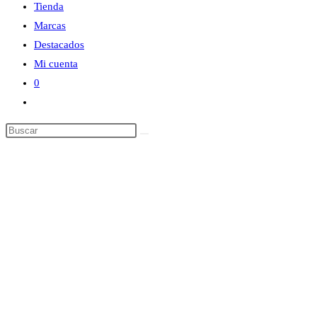
Tienda
Marcas
Destacados
Mi cuenta
0
Alternar
búsqueda
Buscar
de
en
la
esta
web
web