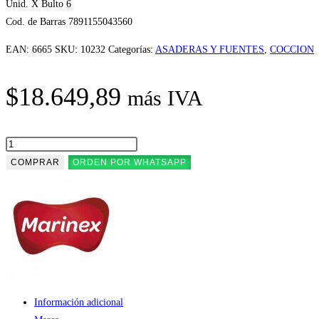
Unid. X Bulto 6
Cod. de Barras 7891155043560
EAN:
6665
SKU:
10232
Categorías:
ASADERAS Y FUENTES
,
COCCION
$
18.649,89
más IVA
ASADERA
OVAL
COMPRAR
ORDEN POR WHATSAPP
C/ASA
40X27
GDE.6665
MARINEX
cantidad
Información adicional