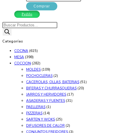
X28
Comprar
ANTIAD.CORCEGA
Pedilo
JOVIFEL
Búsqueda
cantidad
de
productos
Categorías
COCINA
(615)
MESA
(398)
COCCION
(282)
MOLDES
(109)
POCHOCLERAS
(2)
CACEROLAS, OLLAS, BATERIAS
(51)
BIFERAS Y CHURRASQUERAS
(20)
JARROS Y HERVIDORES
(17)
ASADERAS Y FUENTES
(31)
PAELLERAS
(1)
PIZZERAS
(14)
SARTEN Y WOKS
(25)
DIFUSORES DE CALOR
(2)
CONJUNTOS FREIDORES
(3)