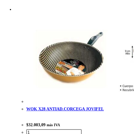
de
producto
WOK X28 ANTIAD.CORCEGA JOVIFEL
$
32.003,09
más IVA
WOK