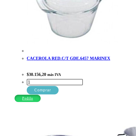
CACEROLA RED.C/T GDE.6457 MARINEX
$
30.156,20
más IVA
CACEROLA
RED.C/T
Comprar
GDE.6457
Pedilo
MARINEX
cantidad