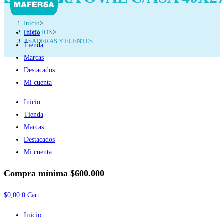
Inicio
>
COCCION
>
Inicio
ASADERAS Y FUENTES
Tienda
Marcas
Destacados
Mi cuenta
Inicio
Tienda
Marcas
Destacados
Mi cuenta
Compra mínima
$600.000
$
0,00
0
Cart
Inicio