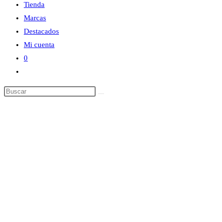
Tienda
Marcas
Destacados
Mi cuenta
0
Alternar
búsqueda
Buscar
de
en
la
esta
web
web