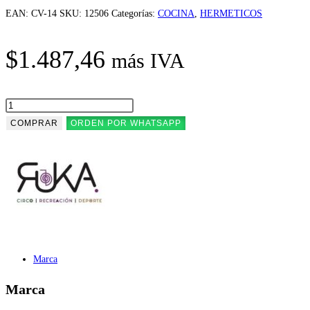
EAN:
CV-14
SKU:
12506
Categorías:
COCINA
,
HERMETICOS
$
1.487,46
más IVA
HERMETICO
CUADRADO
COMPRAR
ORDEN POR WHATSAPP
X
630ML.CV-
14
RUKA
cantidad
Marca
Marca