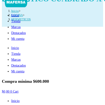
Inicio
>
COCINA
>
Inicio
HERMETICOS
Tienda
Marcas
Destacados
Mi cuenta
Inicio
Tienda
Marcas
Destacados
Mi cuenta
Compra mínima
$600.000
$
0,00
0
Cart
Inicio