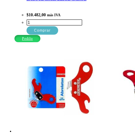
$
10.482,00
más IVA
LATA
TE
Comprar
15X11
Pedilo
BEIGE
CAROL
cantidad