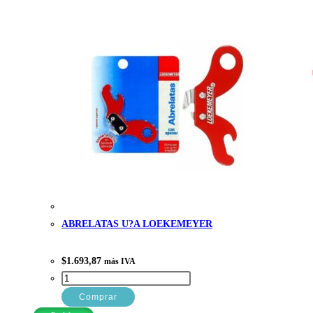
ABRELATAS U?A LOEKEMEYER
$
1.693,87
más IVA
ABRELATAS
U?
Comprar
A