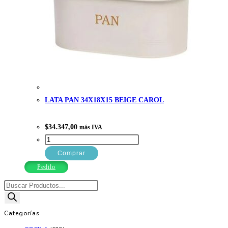
LATA PAN 34X18X15 BEIGE CAROL
$
34.347,00
más IVA
LATA
PAN
Comprar
34X18X15
Pedilo
BEIGE
Búsqueda
CAROL
de
cantidad
productos
Categorías