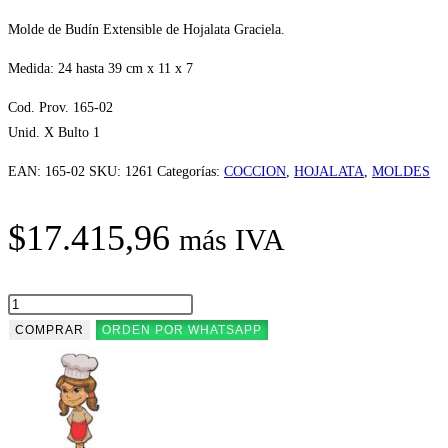
Molde de Budín Extensible de Hojalata Graciela.
Medida: 24 hasta 39 cm x 11 x 7
Cod. Prov. 165-02
Unid. X Bulto 1
EAN:
165-02
SKU:
1261
Categorías:
COCCION
,
HOJALATA
,
MOLDES
$
17.415,96
más IVA
MOLDE
BUDIN
COMPRAR
ORDEN POR WHATSAPP
EXTENSIBLE
H.GRACIELA
cantidad