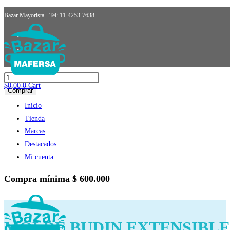
Ir
Seleccionado:
Bazar Mayorista - Tel: 11-4253-7638
al
MOLDE BUDIN EXTENSIBLE H.GRACIELA
contenido
$
17.415,96
más IVA
MOLDE
$
0,00
0
Cart
BUDIN
Comprar
EXTENSIBLE
Inicio
H.GRACIELA
Tienda
cantidad
Marcas
Destacados
Mi cuenta
Compra mínima
$ 600.000
MOLDE BUDIN EXTENSIBLE