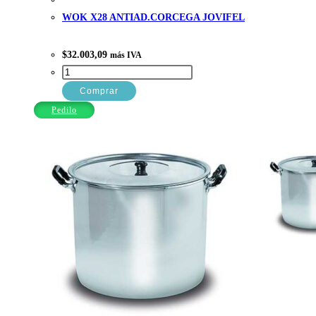
WOK X28 ANTIAD.CORCEGA JOVIFEL
$
32.003,09
más IVA
WOK
X28
Comprar
ANTIAD.CORCEGA
Pedilo
JOVIFEL
cantidad