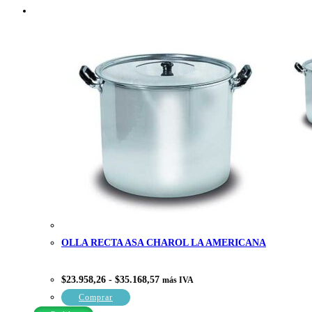
OLLA RECTA ASA CHAROL LA AMERICANA
Rango
$
23.958,26
-
$
35.168,57
más IVA
de
precios:
Este
Comprar
desde