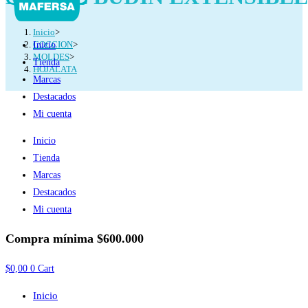
Inicio
>
COCCION
>
Inicio
MOLDES
>
Tienda
HOJALATA
Marcas
Destacados
Mi cuenta
Inicio
Tienda
Marcas
Destacados
Mi cuenta
Compra mínima
$600.000
$
0,00
0
Cart
Inicio