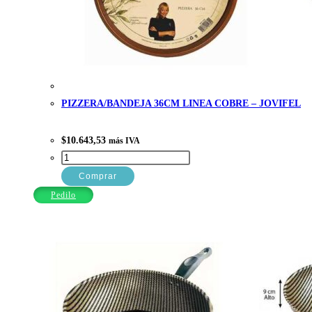
PIZZERA/BANDEJA 36CM LINEA COBRE – JOVIFEL
$
10.643,53
más IVA
PIZZERA/BANDEJA
36CM
Comprar
LINEA
Pedilo
COBRE
-
JOVIFEL
cantidad