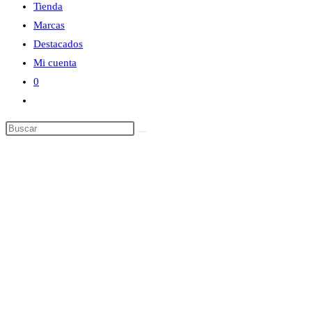
Tienda
Marcas
Destacados
Mi cuenta
0
Alternar
búsqueda
Buscar
de
en
la
esta
web
web