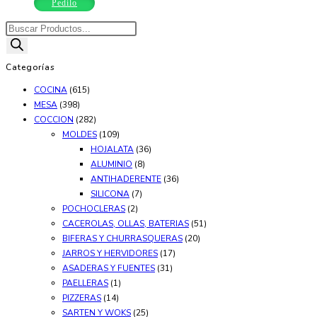
producto
$23.958,26
Pedilo
hasta
tiene
$35.168,57
Búsqueda
múltiples
de
variantes.
productos
Categorías
Las
COCINA
(615)
opciones
MESA
(398)
se
COCCION
(282)
pueden
MOLDES
(109)
elegir
HOJALATA
(36)
en
ALUMINIO
(8)
ANTIHADERENTE
(36)
la
SILICONA
(7)
página
POCHOCLERAS
(2)
de
CACEROLAS, OLLAS, BATERIAS
(51)
producto
BIFERAS Y CHURRASQUERAS
(20)
JARROS Y HERVIDORES
(17)
ASADERAS Y FUENTES
(31)
PAELLERAS
(1)
PIZZERAS
(14)
SARTEN Y WOKS
(25)