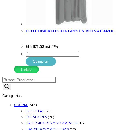
JGO.CUBIERTOS X16 GRIS EN BOLSA CAROL
$
13.871,52
más IVA
JGO.CUBIERTOS
X16
Comprar
GRIS
Pedilo
EN
Búsqueda
BOLSA
de
CAROL
productos
Categorías
cantidad
COCINA
(615)
CUCHILLAS
(23)
COLADORES
(20)
ESCURRIDORES Y SECAPLATOS
(16)
ESPECIEROS Y ACEITERAS
(10)