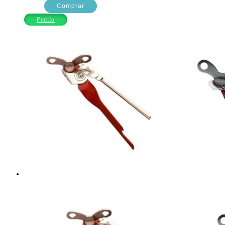
X24
Comprar
GRIS
Pedilo
EN
FRASCO
CAROL
cantidad