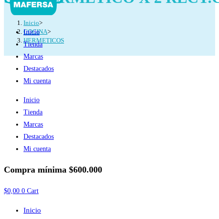
Inicio
>
COCINA
>
Inicio
HERMETICOS
Tienda
Marcas
Destacados
Mi cuenta
Inicio
Tienda
Marcas
Destacados
Mi cuenta
Compra mínima
$600.000
$
0,00
0
Cart
Inicio