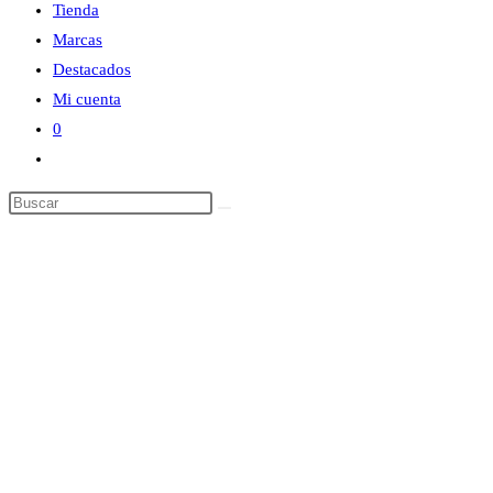
Tienda
Marcas
Destacados
Mi cuenta
0
Alternar
búsqueda
Buscar
de
en
la
esta
web
web