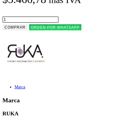
TERMO
SAMBA
COMPRAR
ORDEN POR WHATSAPP
PLASTICO
X1L.RUKA
cantidad
Marca
Marca
RUKA