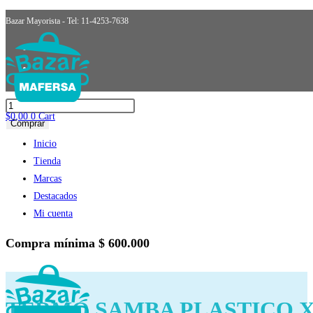
Ir
Seleccionado:
Bazar Mayorista - Tel: 11-4253-7638
al
TERMO SAMBA PLASTICO X1L.RUKA
contenido
$
5.466,78
más IVA
TERMO
$
0,00
0
Cart
SAMBA
Comprar
PLASTICO
Inicio
X1L.RUKA
Tienda
cantidad
Marcas
Destacados
Mi cuenta
Compra mínima
$ 600.000
TERMO SAMBA PLASTICO 