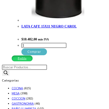
LATA CAFE 15X11 NEGRO CAROL
$
10.482,00
más IVA
LATA
CAFE
Comprar
15X11
Pedilo
NEGRO
Búsqueda
CAROL
de
cantidad
productos
Categorías
COCINA
(615)
MESA
(398)
COCCION
(282)
GASTRONOMIA
(46)
BAÑO Y LIMPIEZA
(107)