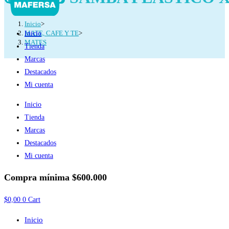
Inicio
>
MATE, CAFE Y TE
>
Inicio
MATES
Tienda
Marcas
Destacados
Mi cuenta
Inicio
Tienda
Marcas
Destacados
Mi cuenta
Compra mínima
$600.000
$
0,00
0
Cart
Inicio