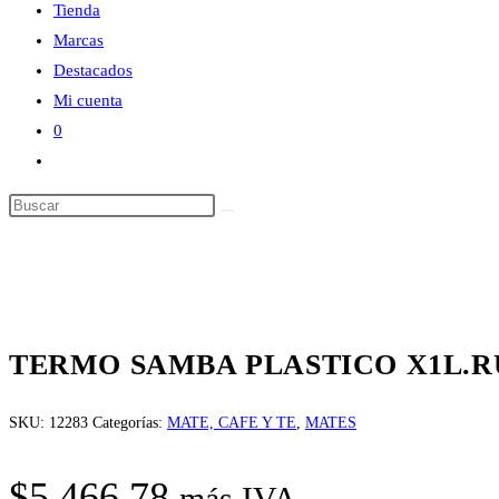
Tienda
Marcas
Destacados
Mi cuenta
0
Alternar
búsqueda
Buscar
de
en
la
esta
web
web
TERMO SAMBA PLASTICO X1L.
SKU:
12283
Categorías:
MATE, CAFE Y TE
,
MATES
$
5.466,78
más IVA