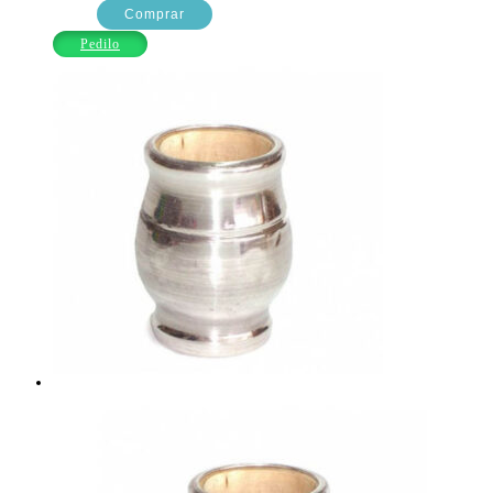
CAFE
Comprar
AMERICANO
Pedilo
C/P.PORCELANA
COOL
BAZAR
cantidad