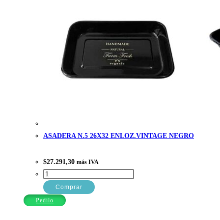
ASADERA N.5 26X32 ENLOZ.VINTAGE NEGRO
$
27.291,30
más IVA
ASADERA
N.5
Comprar
26X32
Pedilo
ENLOZ.VINTAGE