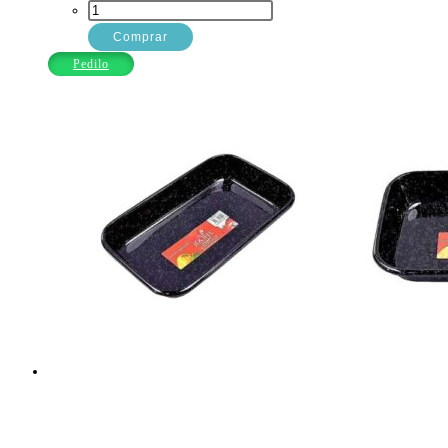
ASADERA
EST.N.6
Comprar
32X37
Pedilo
CAMPAGNA
cantidad