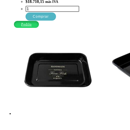
$
18.710,15
más IVA
ASADERA
N.4
Comprar
19X30
Pedilo
ENLOZ.VINTAGE
NEGRO
cantidad