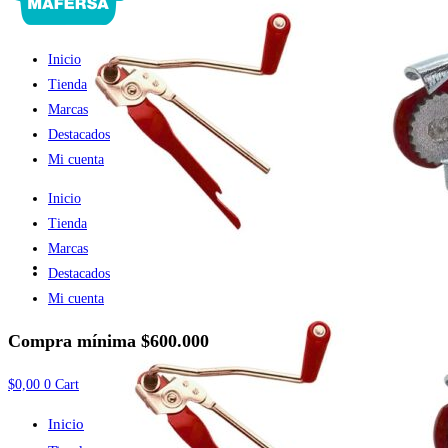
Inicio
Tienda
Marcas
Destacados
Mi cuenta
Inicio
Tienda
Marcas
Destacados
Mi cuenta
Compra mínima
$600.000
$
0,00
0
Cart
Inicio