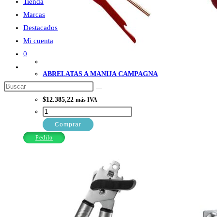
Tienda
Marcas
Destacados
Mi cuenta
0
Alternar
ABRELATAS A MANIJA CAMPAGNA
búsqueda
Buscar
de
en
$
12.385,22
más IVA
la
esta
ABRELATAS
web
web
A
Comprar
MANIJA
Pedilo
CAMPAGNA
cantidad