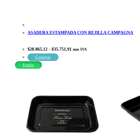
ASADERA ESTAMPADA CON REJILLA CAMPAGNA
Rango
$
28.865,12
-
$
35.751,91
más IVA
de
precios:
Este
Comprar
desde
producto
$28.865,12
Pedilo
hasta
tiene
$35.751,91
múltiples
variantes.
Las
opciones
se
pueden
elegir
en