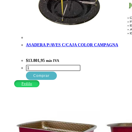
ASADERA P/AVES C/CAJA COLOR CAMPAGNA
$
13.801,95
más IVA
ASADERA
P/AVES
Comprar
C/CAJA
Pedilo
COLOR
CAMPAGNA
cantidad