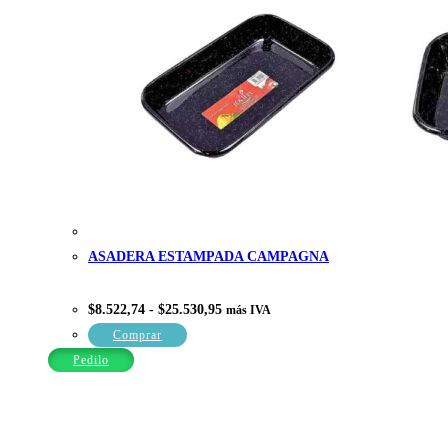
ASADERA ESTAMPADA CAMPAGNA
Rango
$
8.522,74
-
$
25.530,95
más IVA
de
precios:
Este
Comprar
desde
producto
$8.522,74
Pedilo
hasta
tiene
$25.530,95
múltiples
variantes.