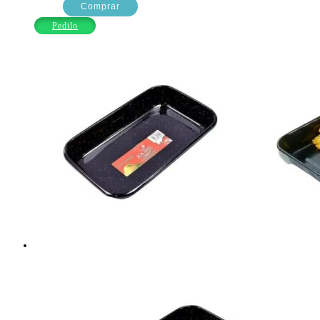
PROF.X34
Comprar
ANTIAD.BORDO
Pedilo
JOVIFEL
cantidad