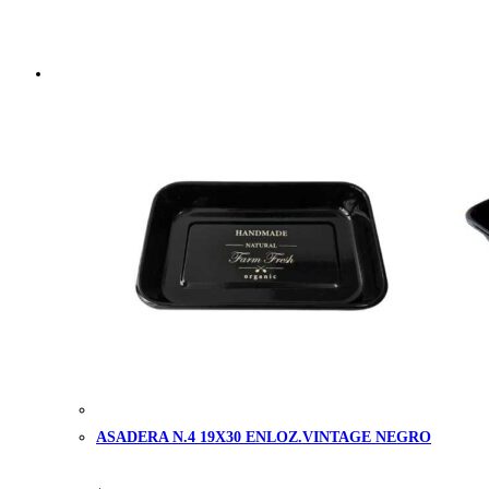
la
página
de
producto
ASADERA N.4 19X30 ENLOZ.VINTAGE NEGRO