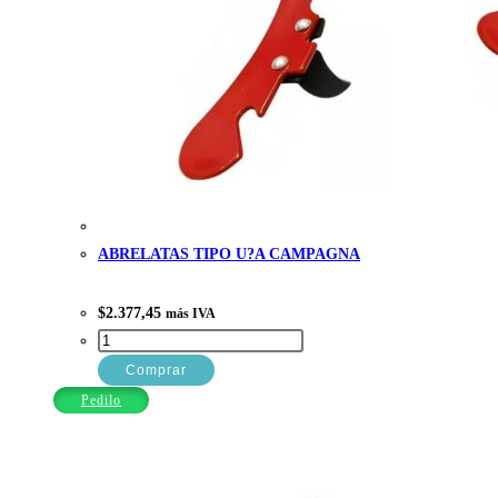
ABRELATAS TIPO U?A CAMPAGNA
$
2.377,45
más IVA
ABRELATAS
TIPO
Comprar
U?
Pedilo
A
CAMPAGNA
cantidad