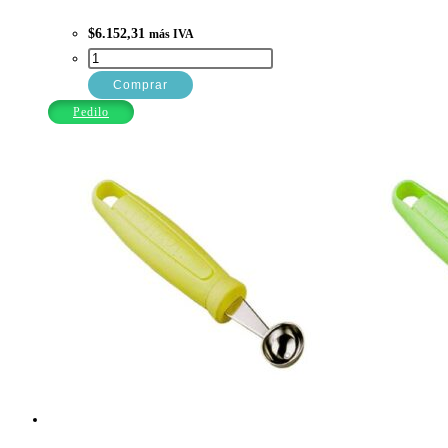
$
6.152,31
más IVA
AFILADOR
M/ACERO
Comprar
PREMIUM
Pedilo
CAMPAGNA
cantidad