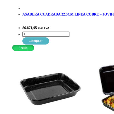
ASADERA CUADRADA 22.5CM LINEA COBRE – JOVIF
$
6.871,95
más IVA
ASADERA
CUADRADA
Comprar
22.5CM
Pedilo
LINEA
COBRE
-
JOVIFEL
cantidad