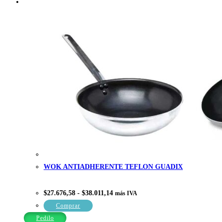
producto
WOK ANTIADHERENTE TEFLON GUADIX
Rango
$
27.676,58
-
$
38.011,14
más IVA
de
precios:
Este
Comprar
desde
producto
$27.676,58
Pedilo