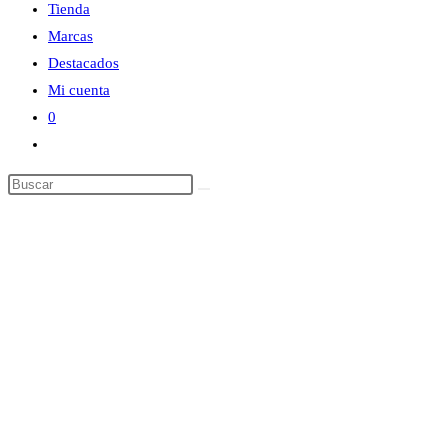
Tienda
Marcas
Destacados
Mi cuenta
0
Alternar
búsqueda
Buscar
de
en
la
esta
web
web