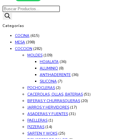
hasta
tiene
$38.011,14
Búsqueda
múltiples
de
variantes.
productos
Categorías
Las
COCINA
(615)
opciones
MESA
(398)
se
COCCION
(282)
pueden
MOLDES
(109)
elegir
HOJALATA
(36)
en
ALUMINIO
(8)
ANTIHADERENTE
(36)
la
SILICONA
(7)
página
POCHOCLERAS
(2)
de
CACEROLAS, OLLAS, BATERIAS
(51)
producto
BIFERAS Y CHURRASQUERAS
(20)
JARROS Y HERVIDORES
(17)
ASADERAS Y FUENTES
(31)
PAELLERAS
(1)
PIZZERAS
(14)
SARTEN Y WOKS
(25)